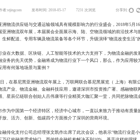
作者:
stjingcom
|
发布时间:
2018-05-17
|
7231
次浏览
|
|
分享到:
物流供应链与交通运输领域具有规模影响力的行业盛会，2018年5月16
届亚洲物流双年展，本届展会全面展示海、陆、空物流领域的前沿技术与
、生鲜配送、专用车辆及物流装备等各个环节，升级演绎“物流改变生活”
在大数据、区块链、人工智能等技术的大力支持下，为物流金融的发展
融业务的先天优势，金融将成为物流行业下一个风口，那么，作为应用较
应用有何落地场景与案例？
日，在慕尼黑亚洲物流双年展上，万联网联合慕尼黑展览（ 上海）有限公
物流产业、物流金融、金融科技应用，邀请深圳市投资推广署、感融物联
建强、星辰亿链联合创始人吕伟康等行业精英大咖汇聚一堂，共同把脉物流
为中国第一个经济特区，经济中心城市，一直以来致力于推动有质量的
开放、活力、创新、低碳四个方面推介了深圳的营商环境。
传化支付公司总经理张文凯作出席了此次会议，他表示“物流行业是小
三万亿的融资需求缺口，而传统金融机构解决不到10%，基于这样的现状