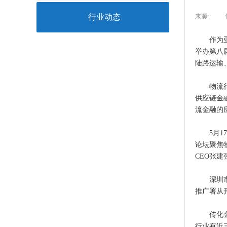
行业动态
来源:
|
作为亚洲
举办第八
陆路运输
物流行业
供应链金
流金融的
5月17
论坛聚焦
CEO张
深圳市作
推广署从
传化金融
行业有近